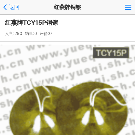
返回
红燕牌铜镲
红燕牌TCY15P铜镲
人气:290 销量:0 评价:0