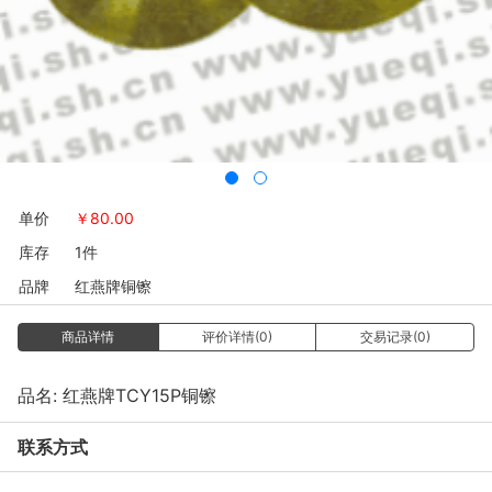
单价
￥
80.00
库存
1件
品牌
红燕牌铜镲
商品详情
评价详情(0)
交易记录(0)
品名: 红燕牌TCY15P铜镲
联系方式