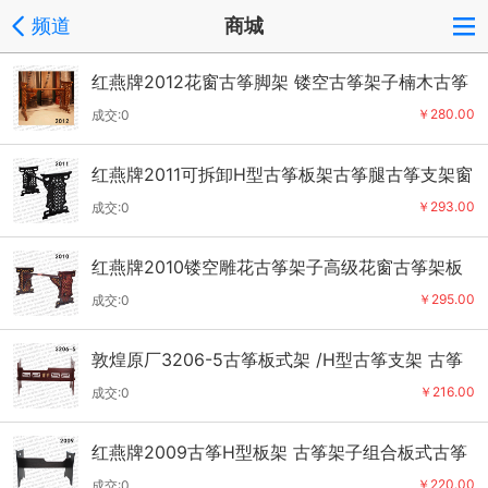
频道
商城
红燕牌2012花窗古筝脚架 镂空古筝架子楠木古筝
色
￥280.00
成交:0
红燕牌2011可拆卸H型古筝板架古筝腿古筝支架窗
花古筝琴架镂空架
￥293.00
成交:0
红燕牌2010镂空雕花古筝架子高级花窗古筝架板
式古筝架
￥295.00
成交:0
敦煌原厂3206-5古筝板式架 /H型古筝支架 古筝
架 敦煌牌古筝架
￥216.00
成交:0
红燕牌2009古筝H型板架 古筝架子组合板式古筝
架可拆卸 更稳定
￥220.00
成交:0