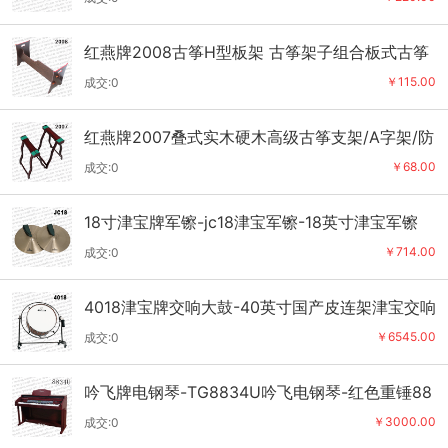
红燕牌2008古筝H型板架 古筝架子组合板式古筝
架可拆卸 更稳定
￥115.00
成交:0
红燕牌2007叠式实木硬木高级古筝支架/A字架/防
虫蛀古筝架
￥68.00
成交:0
18寸津宝牌军镲-jc18津宝军镲-18英寸津宝军镲
￥714.00
成交:0
4018津宝牌交响大鼓-40英寸国产皮连架津宝交响
大鼓
￥6545.00
成交:0
吟飞牌电钢琴-TG8834U吟飞电钢琴-红色重锤88
键吟飞数码电钢琴
￥3000.00
成交:0