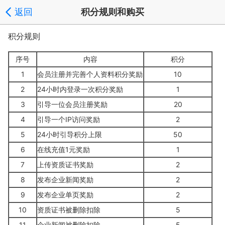
返回
积分规则和购买
积分规则
序号
内容
积分
1
会员注册并完善个人资料积分奖励
10
2
24小时内登录一次积分奖励
1
3
引导一位会员注册奖励
20
4
引导一个IP访问奖励
2
5
24小时引导积分上限
50
6
在线充值1元奖励
1
7
上传资质证书奖励
2
8
发布企业新闻奖励
2
9
发布企业单页奖励
2
10
资质证书被删除扣除
5
11
企业新闻被删除扣除
5