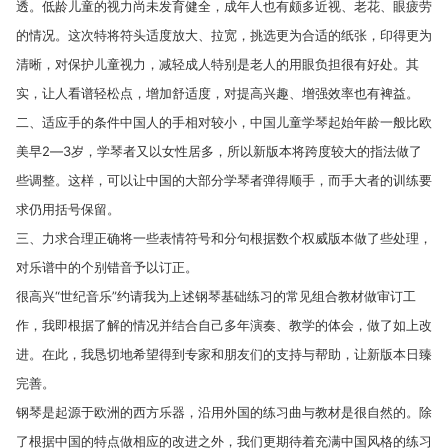
透。低龄儿童的视力尚未发育健全，成年人也有颇多近视、老花、眼疲劳
的情况。这次特将符头适度放大、拉宽，挑选更为合适的纸张，印得更为
清晰，对保护儿童视力，减轻成人特别是老人的用眼负担很有好处。其
实，让人看谱轻松点，增加舒适度，对提高兴趣、增强效率也有裨益。
二、适应手的条件中国人的手相对较小，中国儿童学琴起始年龄一般比欧
美早2―3岁，学琴者又以女性居多，所以新版本将跨度较大的指法做了
些调整。这样，可以让中国的大部分学琴者弹得顺手，而手大者的训练要
求仍用括号保留。
三、力求合理正确将一些表情符号和分句根据数个权威版本做了些处理，
对乐谱中的个别错音予以订正。
很高兴“世纪音乐”约请我为上述钢琴基础练习的常见组合教材做审订工
作，我即根据了解的情况并结合自己多年演奏、教学的体会，做了如上改
进。在此，我恳切地希望得到专家和朋友们的支持与帮助，让新版本日臻
完善。
钢琴是起源于欧洲的西方乐器，沿用外国的练习曲与教材是很自然的。除
了根据中国的特点做相应的改进之外，我们更期待着充满中国风格的练习