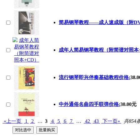
简易钢琴教程――成人速成版（附DV
成年人简易钢琴教程（附简谱对照本+
流行钢琴即兴伴奏基础教程价格:
38.
中外通俗名曲四手联弹价格:
30.00元
«上一页
1
2
…
3
4
5
6
7
…
42
43
下一页»
共854条