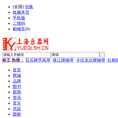
[
全国
]
切换
收藏本页
手机版
二维码
购物车
(
0
)
标王
热搜：
百乐牌手风琴
珠江牌钢琴
卡拉克尔牌钢琴
红棉
首页
商城
品牌
图书
新闻
资讯
音乐
供应
团购