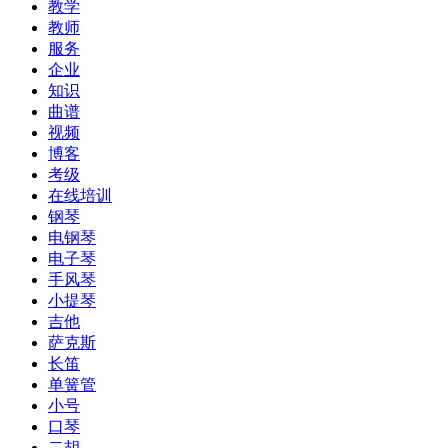
教学
教师
服务
企业
知识
曲谱
视频
博客
考级
在线培训
钢琴
电钢琴
电子琴
手风琴
小提琴
吉他
萨克斯
长笛
单簧管
小号
口琴
二胡